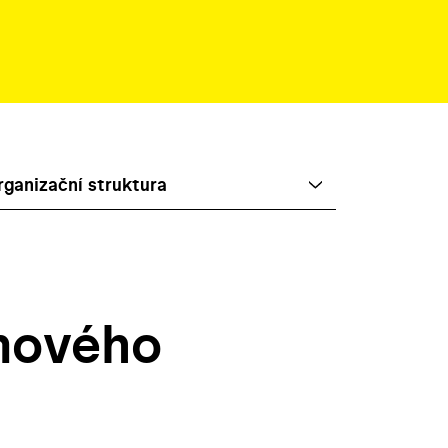
rganizační struktura
lmového