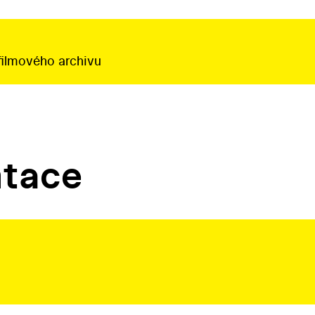
filmového archivu
ntace