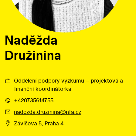
Naděžda
Družinina
Oddělení podpory výzkumu – projektová a
finanční koordinátorka
+420735614755
nadezda.druzinina@nfa.cz
Závišova 5, Praha 4