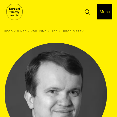
Menu
ÚVOD
O NÁS
KDO JSME
LIDÉ
LUBOŠ MAREK