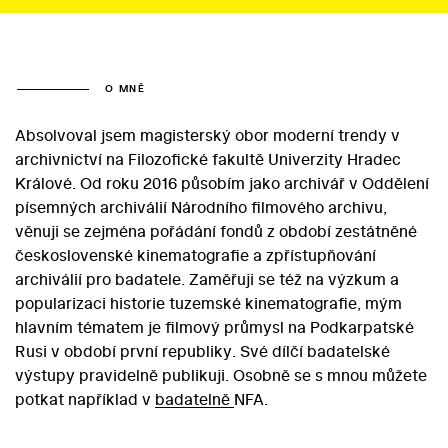
O MNĚ
Absolvoval jsem magisterský obor moderní trendy v
archivnictví na Filozofické fakultě Univerzity Hradec
Králové. Od roku 2016 působím jako archivář v Oddělení
písemných archiválií Národního filmového archivu,
věnuji se zejména pořádání fondů z období zestátněné
československé kinematografie a zpřístupňování
archiválií pro badatele. Zaměřuji se též na výzkum a
popularizaci historie tuzemské kinematografie, mým
hlavním tématem je filmový průmysl na Podkarpatské
Rusi v období první republiky. Své dílčí badatelské
výstupy pravidelně publikuji. Osobně se s mnou můžete
potkat například v
badatelně
NFA.