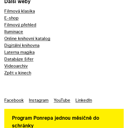
Další weby
Filmová klasika
E-shop
Filmový přehled
Iluminace
Online knihovní katalog
Digitální knihovna
Laterna magika
Databáze šifer
Videoarchiv
Zpět v kinech
Facebook
Instagram
YouTube
LinkedIn
Program Ponrepa jednou měsíčně do
schránky