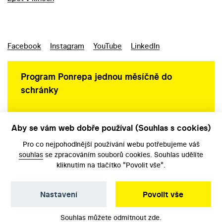
Facebook
Instagram
YouTube
LinkedIn
Program Ponrepa jednou měsíčně do
schránky
Aby se vám web dobře používal (Souhlas s cookies)
Ochrana osobních údajů
Pro co nejpohodlnější používání webu potřebujeme váš
souhlas
se zpracováním souborů cookies. Souhlas udělíte
kliknutím na tlačítko "Povolit vše".
Nastavení
Povolit vše
©️ Národní filmový archiv, 2026
Souhlas můžete odmítnout
zde
.