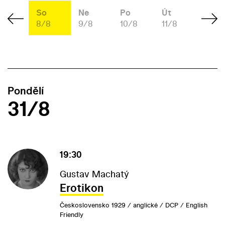
á
So
Ne
Po
Út
St
/8
8/8
9/8
10/8
11/8
12/8
Pondělí
31/8
19:30
Gustav Machatý
Erotikon
Československo 1929 / anglické / DCP / English
Friendly