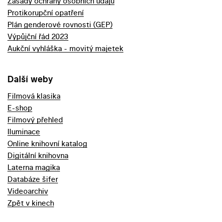
Zásady ochrany osobních údajů
Protikorupční opatření
Plán genderové rovnosti (GEP)
Výpůjční řád 2023
Aukční vyhláška - movitý majetek
Další weby
Filmová klasika
E-shop
Filmový přehled
Iluminace
Online knihovní katalog
Digitální knihovna
Laterna magika
Databáze šifer
Videoarchiv
Zpět v kinech