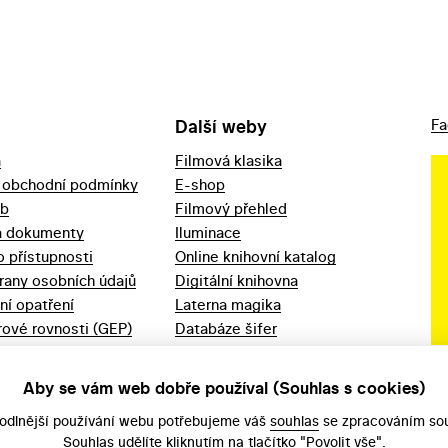
Další weby
Fa
a
Filmová klasika
 obchodní podmínky
E-shop
eb
Filmový přehled
a dokumenty
Iluminace
o přístupnosti
Online knihovní katalog
rany osobních údajů
Digitální knihovna
ní opatření
Laterna magika
ové rovnosti (GEP)
Databáze šifer
d 2023
Videoarchiv
áška - movitý
Zpět v kinech
Aby se vám web dobře používal (Souhlas s cookies)
odlnější používání webu potřebujeme váš
souhlas
se zpracováním sou
Souhlas udělíte kliknutím na tlačítko "Povolit vše".