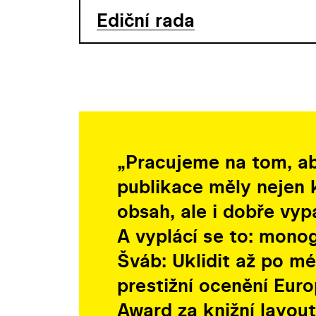
Ediční rada
„Pracujeme na tom, a
publikace měly nejen k
obsah, ale i dobře vyp
A vyplácí se to: monog
Šváb: Uklidit až po mé
prestižní ocenění Eur
Award za knižní layout