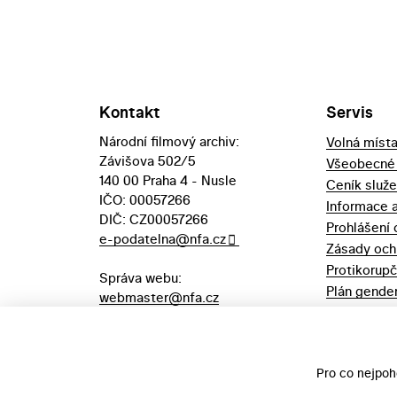
Kontakt
Servis
Národní filmový archiv:
Volná míst
Závišova 502/5
Všeobecné
140 00 Praha 4 - Nusle
Ceník služ
IČO: 00057266
Informace 
DIČ: CZ00057266
Prohlášení 
e-podatelna@nfa.cz
Zásady och
Protikorupč
Správa webu:
Plán gender
webmaster@nfa.cz
Výpůjční řá
Aukční vyhl
majetek
Pro co nejpoh