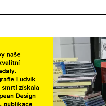
by naše
valitní
adaly.
rafie Ludvík
 smrti získala
opean Design
, publikace