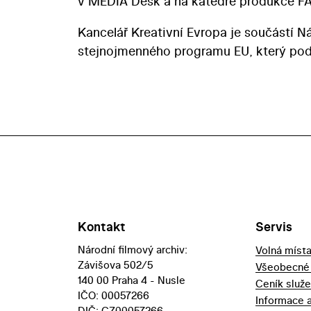
v MEDIA Desk a na katedře produkce F
Kancelář Kreativní Evropa je součástí N
stejnojmenného programu EU, který podpo
Kontakt
Servis
Národní filmový archiv:
Volná míst
Závišova 502/5
Všeobecné
140 00 Praha 4 - Nusle
Ceník služ
IČO: 00057266
Informace 
DIČ: CZ00057266