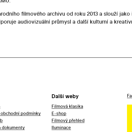
AMU.
árodního filmového archivu od roku 2013 a slouží jako
ruje audiovizuální průmysl a další kulturní a kreativ
Další weby
Fa
a
Filmová klasika
 obchodní podmínky
E-shop
eb
Filmový přehled
a dokumenty
Iluminace