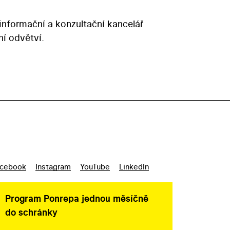
 informační a konzultační kancelář
ní odvětví.
cebook
Instagram
YouTube
LinkedIn
Program Ponrepa jednou měsíčně
do schránky