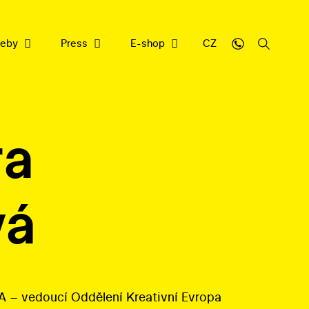
weby
Press
E-shop
CZ
ra
sbírce
y
cujeme
vá
nrepu
filmové dědictví
ledna 2026
A – vedoucí Oddělení Kreativní Evropa