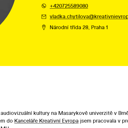
+420725589080
vladka.chytilova@kreativnievro
Národní třída 28, Praha 1
 audiovizuální kultury na Masarykově univerzitě v Brně
pem do
Kanceláře Kreativní Evropa
jsem pracovala v p