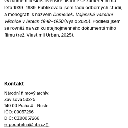
výzkumem československé historie se zaměřením na
léta 1939–1989. Publikovala jsem řadu odborných studií,
a monografii s názvem
Domeček. Vojenská vazební
věznice v letech 1948–1950
(vyšlo 2025). Podílela jsem
se rovněž na vzniku stejnojmenného dokumentárního
filmu (rež. Vlastimil Urban, 2025).
Kontakt
Národní filmový archiv:
Závišova 502/5
140 00 Praha 4 - Nusle
IČO: 00057266
DIČ: CZ00057266
e-podatelna@nfa.cz