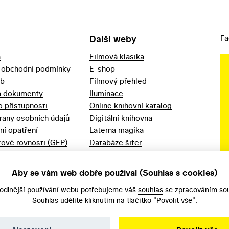
Další weby
Fa
a
Filmová klasika
 obchodní podmínky
E-shop
eb
Filmový přehled
a dokumenty
Iluminace
o přístupnosti
Online knihovní katalog
rany osobních údajů
Digitální knihovna
ní opatření
Laterna magika
ové rovnosti (GEP)
Databáze šifer
d 2023
Videoarchiv
áška - movitý
Zpět v kinech
Aby se vám web dobře používal (Souhlas s cookies)
odlnější používání webu potřebujeme váš
souhlas
se zpracováním sou
Souhlas udělíte kliknutím na tlačítko "Povolit vše".