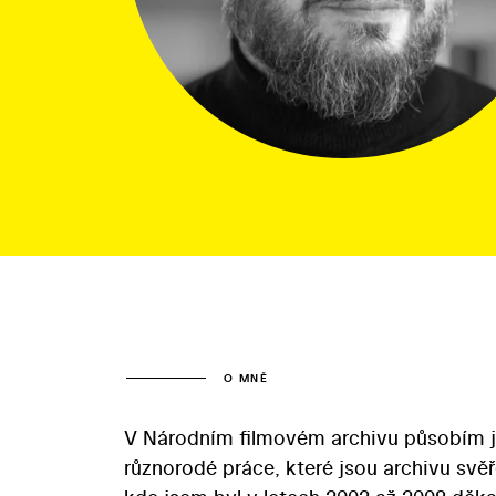
O MNĚ
V Národním filmovém archivu působím jak
různorodé práce, které jsou archivu sv