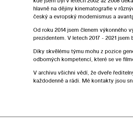
kde jsem byl v letech 2002 až 2008 děk
hlavně na dějiny kinematografie v různý
český a evropský modernismus a avant
Od roku 2014 jsem členem výkonného 
prezidentem. V letech 2017 - 2021 jsem
Díky skvělému týmu mohu z pozice generá
odborných kompetencí, které se ve filmo
V archivu všichni vědí, že dveře ředitel
každodenně a rádi. Mé kontakty jsou s