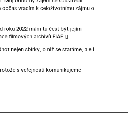
. Můj odborný zájem se soustředil
se občas vracím k celoživotnímu zájmu o
d roku 2022 mám tu čest být jejím
ce filmových archivů FIAF.
t nejen sbírky, o niž se staráme, ale i
, protože s veřejností komunikujeme