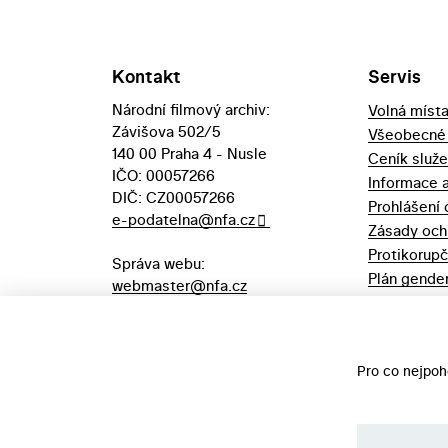
Kontakt
Servis
Národní filmový archiv:
Volná míst
Závišova 502/5
Všeobecné
140 00 Praha 4 - Nusle
Ceník služ
IČO: 00057266
Informace 
DIČ: CZ00057266
Prohlášení 
e-podatelna@nfa.cz
Zásady och
Protikorupč
Správa webu:
Plán gender
webmaster@nfa.cz
Výpůjční řá
Aukční vyhl
majetek
Pro co nejpoh