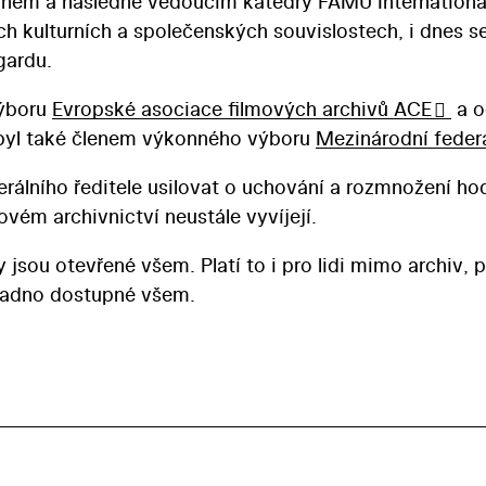
anem a následně vedoucím katedry FAMU International
ch kulturních a společenských souvislostech, i dnes 
gardu.
výboru
Evropské asociace filmových archivů ACE
a o
 byl také členem výkonného výboru
Mezinárodní federa
lního ředitele usilovat o uchování a rozmnožení hodno
vém archivnictví neustále vyvíjejí.
ny jsou otevřené všem. Platí to i pro lidi mimo archiv
nadno dostupné všem.