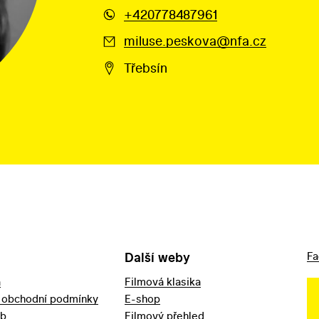
+420778487961
miluse.peskova@nfa.cz
Třebsín
Další weby
Fa
a
Filmová klasika
 obchodní podmínky
E-shop
eb
Filmový přehled