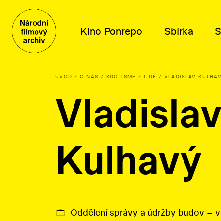
Kino Ponrepo
Sbírka
S
ÚVOD
O NÁS
KDO JSME
LIDÉ
VLADISLAV KULHA
Vladisla
Program
Obsah sbírky
Distribuce
Kdo jsme
Program
Filmy
Tematické výběry
Poslání a historie
Dramaturgické cykly
Knihovní fond
Katalog filmů k projekci
Poradní orgány
Kulhavý
Plakáty, fotografie a další
O distribuci
Kariéra
Písemné archiválie
Lidé
Orální historie
Kontakty
Oddělení správy a údržby budov – v