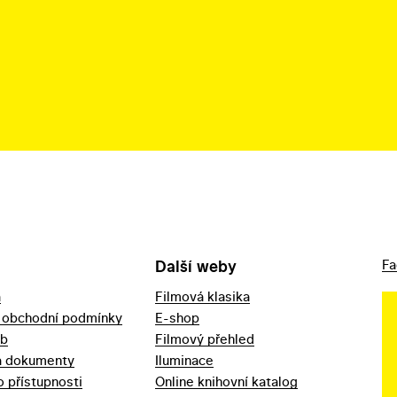
Další weby
Fa
a
Filmová klasika
 obchodní podmínky
E-shop
eb
Filmový přehled
a dokumenty
Iluminace
o přístupnosti
Online knihovní katalog