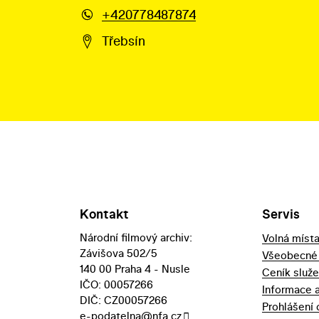
+420778487874
Třebsín
Kontakt
Servis
Národní filmový archiv:
Volná míst
Závišova 502/5
Všeobecné
140 00 Praha 4 - Nusle
Ceník služ
IČO: 00057266
Informace 
DIČ: CZ00057266
Prohlášení 
e-podatelna@nfa.cz