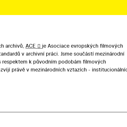
ch archivů,
ACE
je Asociace evropských filmových
tandardů v archivní práci. Jsme součástí mezinárodní
e s respektem k původním podobám filmových
zvíjí právě v mezinárodních vztazích - institucionální