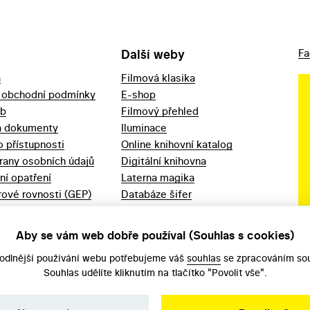
Další weby
Fa
a
Filmová klasika
 obchodní podmínky
E-shop
eb
Filmový přehled
a dokumenty
Iluminace
o přístupnosti
Online knihovní katalog
rany osobních údajů
Digitální knihovna
ní opatření
Laterna magika
ové rovnosti (GEP)
Databáze šifer
d 2023
Videoarchiv
áška - movitý
Zpět v kinech
Aby se vám web dobře používal (Souhlas s cookies)
odlnější používání webu potřebujeme váš
souhlas
se zpracováním sou
Souhlas udělíte kliknutím na tlačítko "Povolit vše".