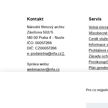
Kontakt
Servis
Národní filmový archiv:
Volná míst
Závišova 502/5
Všeobecné
140 00 Praha 4 - Nusle
Ceník služ
IČO: 00057266
Informace 
DIČ: CZ00057266
Prohlášení 
e-podatelna@nfa.cz
Zásady och
Protikorupč
Správa webu:
Plán gender
webmaster@nfa.cz
Výpůjční řá
Aukční vyhl
majetek
Pro co nejpoh