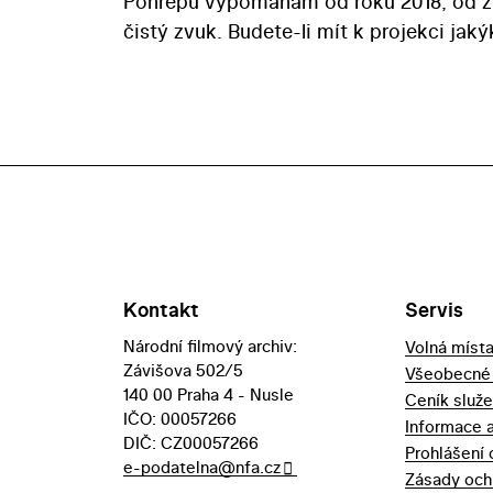
Ponrepu vypomáhám od roku 2018, od zář
čistý zvuk. Budete-li mít k projekci jak
Kontakt
Servis
Národní filmový archiv:
Volná míst
Závišova 502/5
Všeobecné
140 00 Praha 4 - Nusle
Ceník služ
IČO: 00057266
Informace 
DIČ: CZ00057266
Prohlášení 
e-podatelna@nfa.cz
Zásady och