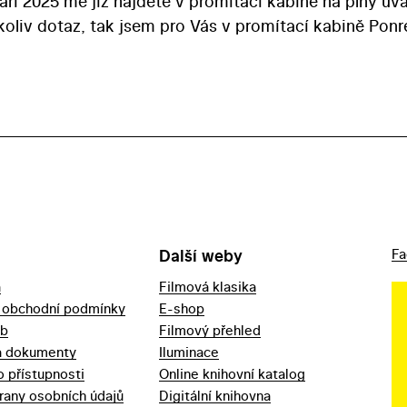
í 2025 mě již najdete v promítací kabině na plný úva
ýkoliv dotaz, tak jsem pro Vás v promítací kabině Ponr
Další weby
Fa
a
Filmová klasika
 obchodní podmínky
E-shop
eb
Filmový přehled
a dokumenty
Iluminace
o přístupnosti
Online knihovní katalog
rany osobních údajů
Digitální knihovna