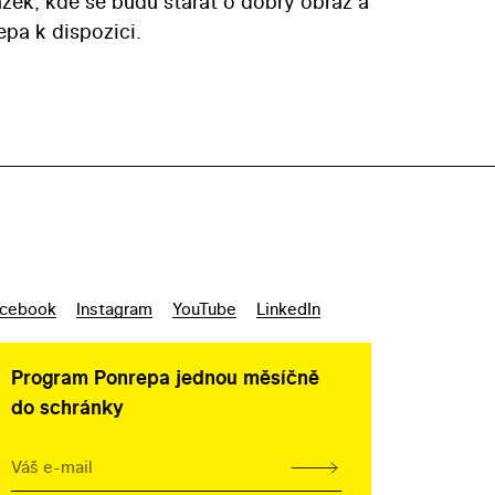
zek, kde se budu starat o dobrý obraz a
epa k dispozici.
cebook
Instagram
YouTube
LinkedIn
Program Ponrepa jednou měsíčně
do schránky