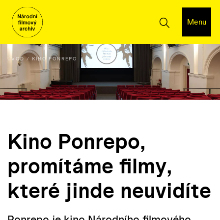
Menu
ÚVOD
KINO PONREPO
Kino Ponrepo,
promítáme filmy,
které jinde neuvidíte
Ponrepo je kino Národního filmového