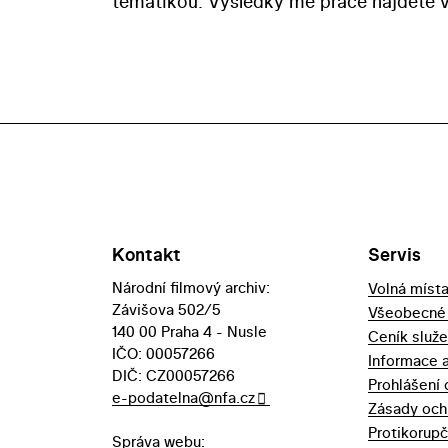
tématikou. Výsledky mé práce najdete 
Kontakt
Servis
Národní filmový archiv:
Volná míst
Závišova 502/5
Všeobecné
140 00 Praha 4 - Nusle
Ceník služ
IČO: 00057266
Informace 
DIČ: CZ00057266
Prohlášení 
e-podatelna@nfa.cz
Zásady och
Protikorupč
Správa webu: