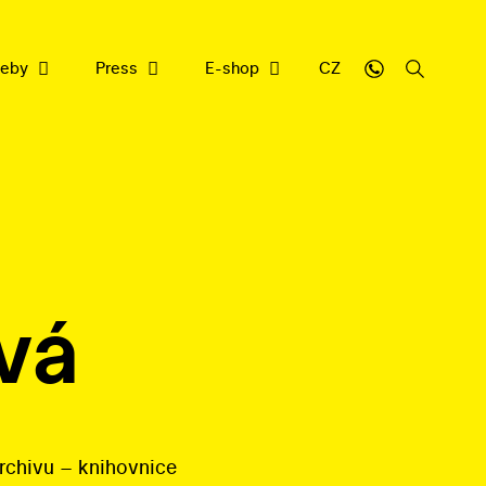
weby
Press
E-shop
CZ
sbírce
y
cujeme
vá
nrepu
filmové dědictví
ledna 2026
rchivu – knihovnice