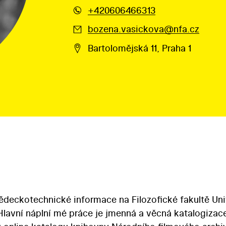
+420606466313
bozena.vasickova@nfa.cz
Bartolomějská 11, Praha 1
ědeckotechnické informace na Filozofické fakultě Uni
Hlavní náplní mé práce je jmenná a věcná katalogizace 