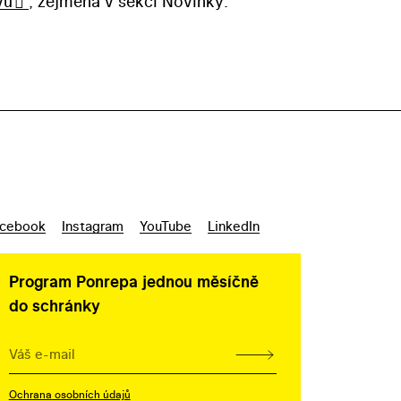
vu
, zejména v sekci Novinky.
cebook
Instagram
YouTube
LinkedIn
Program Ponrepa jednou měsíčně
do schránky
Ochrana osobních údajů