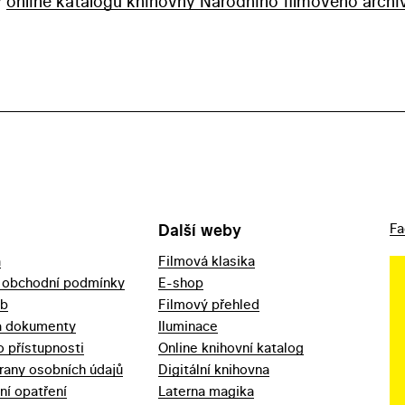
v
online katalogu knihovny Národního filmového archi
Další weby
Fa
a
Filmová klasika
 obchodní podmínky
E-shop
eb
Filmový přehled
a dokumenty
Iluminace
o přístupnosti
Online knihovní katalog
rany osobních údajů
Digitální knihovna
ní opatření
Laterna magika