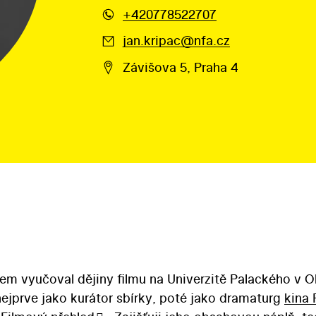
+420778522707
jan.kripac@nfa.cz
Závišova 5, Praha 4
sem vyučoval dějiny filmu na Univerzitě Palackého v 
nejprve jako kurátor sbírky, poté jako dramaturg
kina