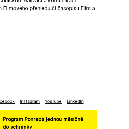
echnickou realizaci a komunikaci
h Filmového přehledu či časopisu Film a
cebook
Instagram
YouTube
LinkedIn
Program Ponrepa jednou měsíčně
do schránky