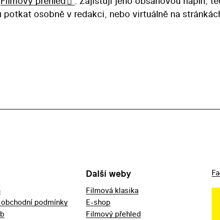
i
Filmový přehled
. Zajišťuji jeho obsahovou náplň, t
u potkat osobně v redakci, nebo virtuálně na stránkác
Další weby
Fa
a
Filmová klasika
 obchodní podmínky
E-shop
eb
Filmový přehled