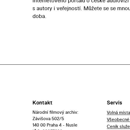
internetového portálu o české audioviz
s autory i veřejností. Můžete se se mno
doba.
Kontakt
Servis
Národní filmový archiv:
Volná míst
Závišova 502/5
Všeobecné
140 00 Praha 4 - Nusle
Ceník služ