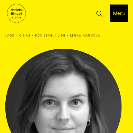
Menu
ÚVOD
O NÁS
KDO JSME
LIDÉ
LENKA MARXOVÁ