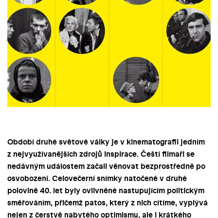
Období druhé světové války je v kinematografii jedním
z nejvyužívanějších zdrojů inspirace. Čeští filmaři se
nedávným událostem začali věnovat bezprostředně po
osvobození. Celovečerní snímky natočené v druhé
polovině 40. let byly ovlivněné nastupujícím politickým
směřováním, přičemž patos, který z nich cítíme, vyplývá
nejen z čerstvě nabytého optimismu, ale i krátkého