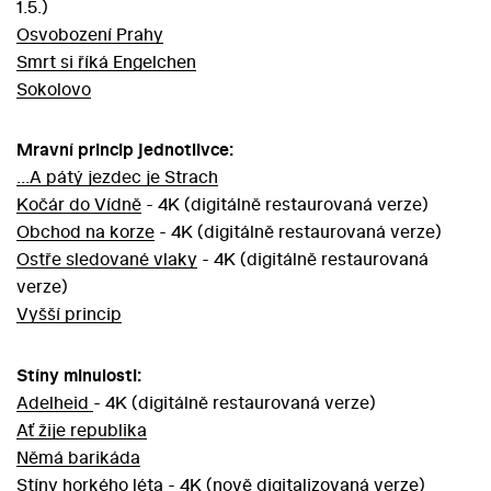
1.5.)
Osvobození Prahy
Smrt si říká Engelchen
Sokolovo
Mravní princip jednotlivce:
...A pátý jezdec je Strach
Kočár do Vídně
- 4K (digitálně restaurovaná verze)
Obchod na korze
- 4K (digitálně restaurovaná verze)
Ostře sledované vlaky
- 4K (digitálně restaurovaná
verze)
Vyšší princip
Stíny minulosti:
Adelheid
- 4K (digitálně restaurovaná verze)
Ať žije republika
Němá barikáda
Stíny horkého léta
- 4K (nově digitalizovaná verze)