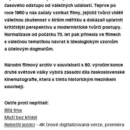
časového odstupu od válečných událostí. Teprve po
roce 1960 u nás začaly vznikat filmy, jejichž tvůrci viděli
válečnou zkušenost v širším měřítku a dokázali uplatnit
kritičtější perspektivu a modernistické tvůrčí postupy.
Normalizace od počátku 70. let pak přinesla ve filmech
s válečnou tematikou návrat k ideologickým vzorcům
a účelovým dogmatům.
Národní filmový archiv v souvislosti s 80. výročím konce
druhé světové války vybírá zásadní díla československé
kinematografie, která s tímto historickým mezníkem
souvisejí.
Ostře proti nepříteli:
Bílá tma
Muži bez křídel
Nebeští jezdci
- 4K (nově digitalizovaná verze, premiéra