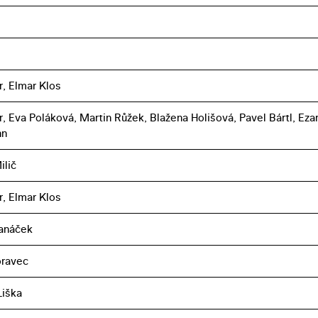
r, Elmar Klos
r, Eva Poláková, Martin Růžek, Blažena Holišová, Pavel Bártl, Eza
nn
ilič
r, Elmar Klos
Janáček
oravec
iška