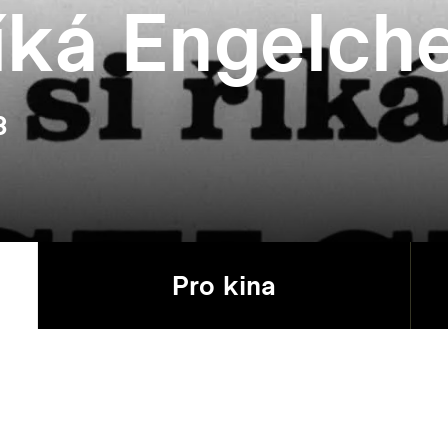
říká Engelch
3
Pro kina