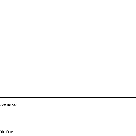
tyzánům. Snímek vnáší do válečné problematiky
rvky, jejichž nositelkou je i hrdinova láska Pavla (E
ovensko
álečný