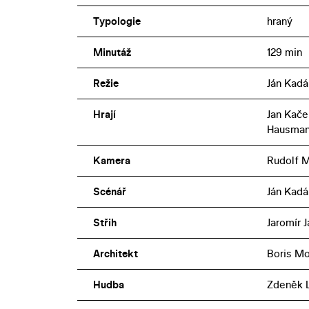
Typologie
hraný
Minutáž
129 min
Režie
Ján Kadá
Hrají
Jan Kače
Hausma
Kamera
Rudolf M
Scénář
Ján Kadá
Střih
Jaromír 
Architekt
Boris M
Hudba
Zdeněk L