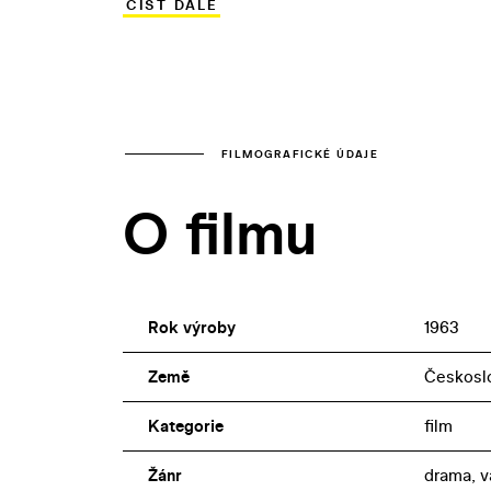
ČÍST DÁLE
horských osady proto, že pomáhali par
neschematické, komplikované „morální“ p
Poláková).
FILMOGRAFICKÉ ÚDAJE
O filmu
Rok výroby
1963
Země
Českosl
Kategorie
film
Žánr
drama, v