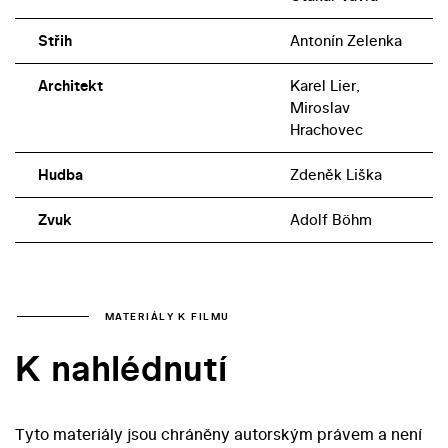
Střih
Antonín Zelenka
Architekt
Karel Lier,
Miroslav
Hrachovec
Hudba
Zdeněk Liška
Zvuk
Adolf Böhm
MATERIÁLY K FILMU
K nahlédnutí
Tyto materiály jsou chráněny autorským právem a není