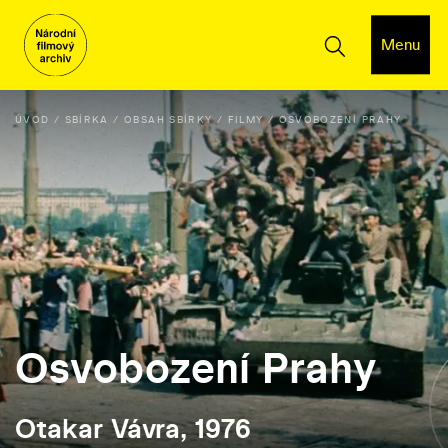
Menu
ÚVOD
SBÍRKA
OBSAH SBÍRKY
FILMY
OSVOBOZENÍ PRAHY
Osvobození Prahy
Otakar Vávra, 1976