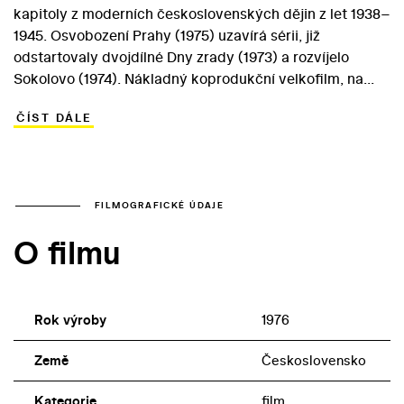
kapitoly z moderních československých dějin z let 1938–
1945. Osvobození Prahy (1975) uzavírá sérii, již
odstartovaly dvojdílné Dny zrady (1973) a rozvíjelo
Sokolovo (1974). Nákladný koprodukční velkofilm, na
jehož scénáři se vedle Vávry opět podílel Miloslav
ČÍST DÁLE
Fábera, se odehrává na přelomu dubna a května 1945. V
žánru „uměleckého dokumentu“ podává dobově
poplatnou verzi událostí spojených s koncem války v
české metropoli. Vávra největší pozornost věnuje
průběhu pražského povstání a pomoci, již bojujícím
FILMOGRAFICKÉ ÚDAJE
Pražanům poskytla sovětská armáda. Do „velké“
O filmu
historie autoři zapojují vedle reálných osobností i fiktivní
postavy. V hlavních rolích se vedle sovětských a
německých herců objevují i čeští představitelé.
Rok výroby
1976
Země
Československo
Kategorie
film