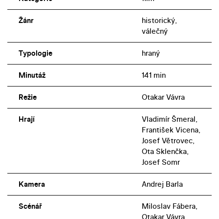
Žánr
historický,
válečný
Typologie
hraný
Minutáž
141 min
Režie
Otakar Vávra
Hrají
Vladimír Šmeral,
František Vicena,
Josef Větrovec,
Ota Sklenčka,
Josef Somr
Kamera
Andrej Barla
Scénář
Miloslav Fábera,
Otakar Vávra