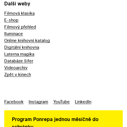
Další weby
Filmová klasika
E-shop
Filmový přehled
Iluminace
Online knihovní katalog
Digitální knihovna
Laterna magika
Databáze šifer
Videoarchiv
Zpět v kinech
Facebook
Instagram
YouTube
LinkedIn
Program Ponrepa jednou měsíčně do
schránky