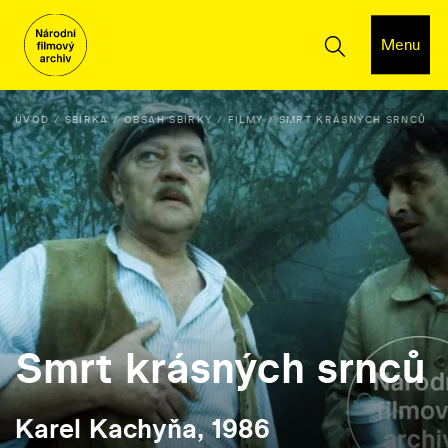
Menu
ÚVOD
SBÍRKA
OBSAH SBÍRKY
FILMY
SMRT KRÁSNÝCH SRNCŮ
Smrt krásných srnců
Karel Kachyňa, 1986