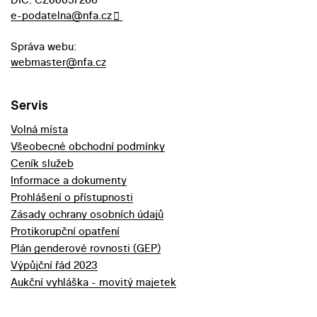
e-podatelna@nfa.cz
Správa webu:
webmaster@nfa.cz
Servis
Volná místa
Všeobecné obchodní podmínky
Ceník služeb
Informace a dokumenty
Prohlášení o přístupnosti
Zásady ochrany osobních údajů
Protikorupční opatření
Plán genderové rovnosti (GEP)
Výpůjční řád 2023
Aukční vyhláška - movitý majetek