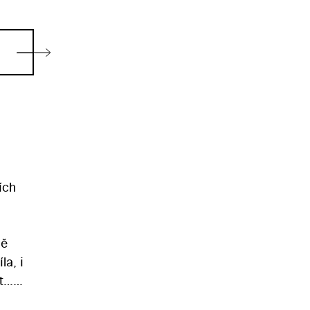
ích
dě
la, i
at…
ra,