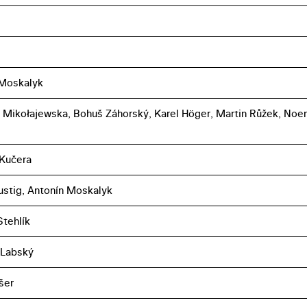
 Moskalyk
 Mikołajewska, Bohuš Záhorský, Karel Höger, Martin Růžek, Noe
 Kučera
ustig, Antonín Moskalyk
tehlík
 Labský
šer