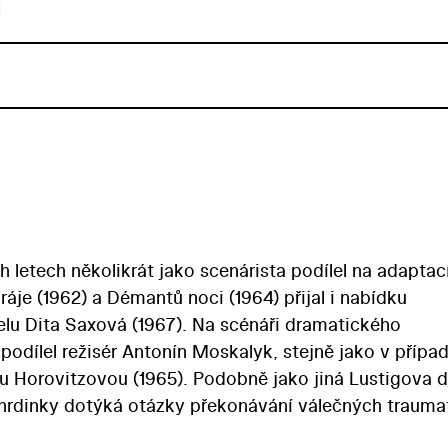
u
h letech několikrát jako scenárista podílel na adaptac
 ráje (1962) a Démantů noci (1964) přijal i nabídku
lu Dita Saxová (1967). Na scénáři dramatického
odílel režisér Antonín Moskalyk, stejně jako v přípa
u Horovitzovou (1965). Podobně jako jiná Lustigova dí
 hrdinky dotýká otázky překonávání válečných traum
 dívka Dita, která prošla hrůzami koncentračního tábo