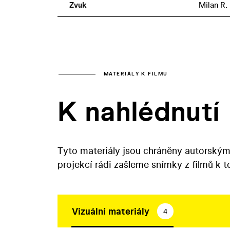
Zvuk
Milan R.
MATERIÁLY K FILMU
K nahlédnutí
Tyto materiály jsou chráněny autorským
projekcí rádi zašleme snímky z filmů k 
Vizuální materiály
4