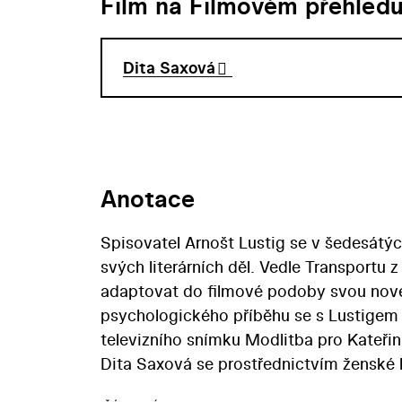
Film na Filmovém přehled
Dita Saxová
Anotace
Spisovatel Arnošt Lustig se v šedesátýc
svých literárních děl. Vedle Transportu z
adaptovat do filmové podoby svou nove
psychologického příběhu se s Lustigem p
televizního snímku Modlitba pro Kateřin
Dita Saxová se prostřednictvím ženské
Píše se rok 1947. Osmnáctiletá židovská