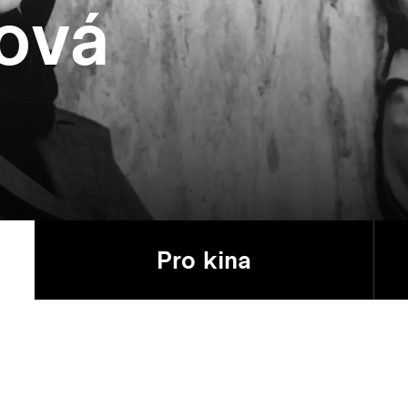
ová
Pro kina