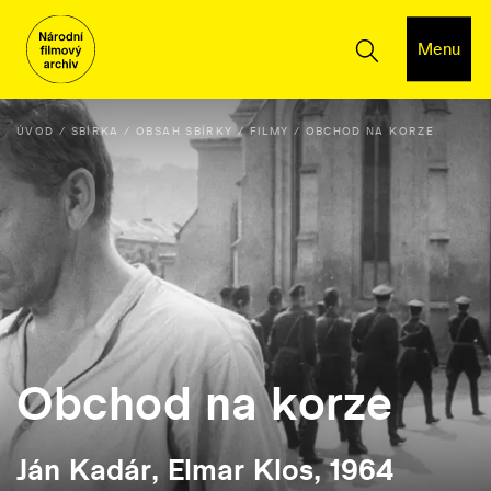
Menu
ÚVOD
SBÍRKA
OBSAH SBÍRKY
FILMY
OBCHOD NA KORZE
Obchod na korze
Ján Kadár, Elmar Klos, 1964