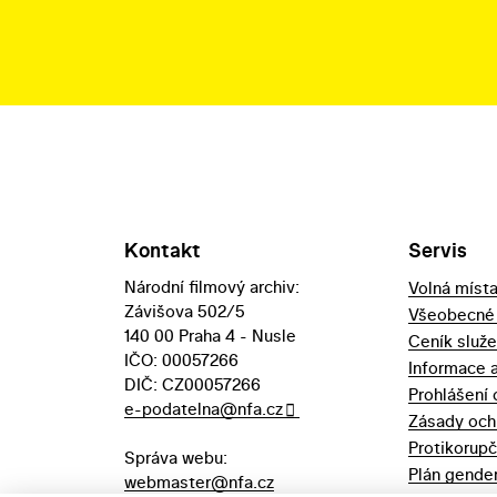
Kontakt
Servis
Národní filmový archiv:
Volná míst
Závišova 502/5
Všeobecné
140 00 Praha 4 - Nusle
Ceník služ
IČO: 00057266
Informace 
DIČ: CZ00057266
Prohlášení 
e-podatelna@nfa.cz
Zásady och
Protikorupč
Správa webu:
Plán gender
webmaster@nfa.cz