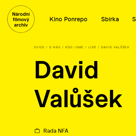
Kino Ponrepo
Sbírka
S
ÚVOD
O NÁS
KDO JSME
LIDÉ
DAVID VALŮŠEK
David
Program
Obsah sbírky
Distribuce
Kdo jsme
Program
Filmy
Tematické výběry
Poslání a historie
Dramaturgické cykly
Knihovní fond
Katalog filmů k projekci
Poradní orgány
Valůšek
Plakáty, fotografie a další
O distribuci
Kariéra
Písemné archiválie
Lidé
Orální historie
Kontakty
Rada NFA