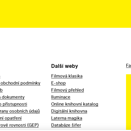
Další weby
Fa
a
Filmová klasika
 obchodní podmínky
E-shop
eb
Filmový přehled
a dokumenty
Iluminace
o přístupnosti
Online knihovní katalog
rany osobních údajů
Digitální knihovna
ní opatření
Laterna magika
ové rovnosti (GEP)
Databáze šifer