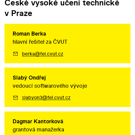
České vysoké učení technické
v Praze
Roman Berka
hlavní řešitel za ČVUT
berka@fel.cvut.cz
Slabý Ondřej
vedoucí softwarového vývoje
slabyon3@fel.cvut.cz
Dagmar Kantorková
grantová manažerka