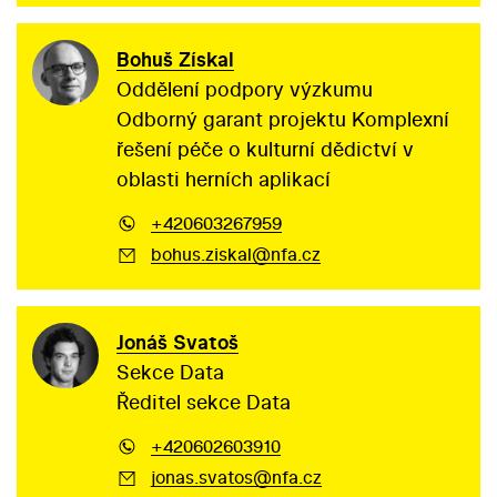
Bohuš Získal
Oddělení podpory výzkumu
Odborný garant projektu Komplexní
řešení péče o kulturní dědictví v
oblasti herních aplikací
+420603267959
bohus.ziskal@nfa.cz
Jonáš Svatoš
Sekce Data
Ředitel sekce Data
+420602603910
jonas.svatos@nfa.cz