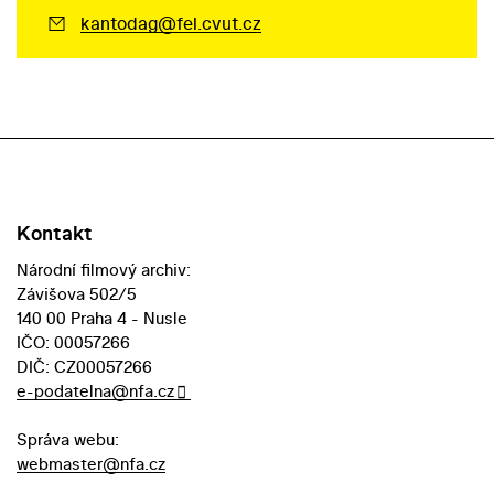
kantodag@fel.cvut.cz
Kontakt
Národní filmový archiv:
Závišova 502/5
140 00 Praha 4 - Nusle
IČO: 00057266
DIČ: CZ00057266
e-podatelna@nfa.cz
Správa webu:
webmaster@nfa.cz