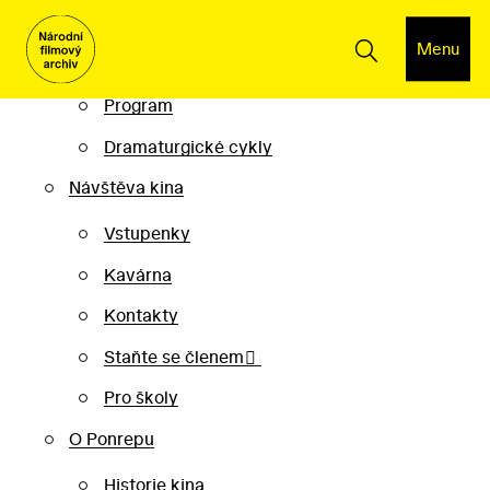
Kino Ponrepo
Menu
Program
Program
Dramaturgické cykly
Návštěva kina
Vstupenky
Kavárna
Kontakty
Staňte se členem
Pro školy
O Ponrepu
Historie kina