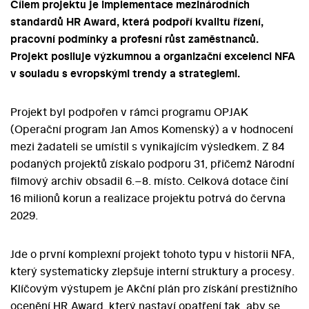
Cílem projektu je implementace mezinárodních
standardů HR Award, která podpoří kvalitu řízení,
pracovní podmínky a profesní růst zaměstnanců.
Projekt posiluje výzkumnou a organizační excelenci NFA
v souladu s evropskými trendy a strategiemi.
Projekt byl podpořen v rámci programu OPJAK
(Operační program Jan Amos Komenský) a v hodnocení
mezi žadateli se umístil s vynikajícím výsledkem. Z 84
podaných projektů získalo podporu 31, přičemž Národní
filmový archiv obsadil 6.–8. místo. Celková dotace činí
16 milionů korun a realizace projektu potrvá do června
2029.
Jde o první komplexní projekt tohoto typu v historii NFA,
který systematicky zlepšuje interní struktury a procesy.
Klíčovým výstupem je Akční plán pro získání prestižního
ocenění HR Award, který nastaví opatření tak, aby se