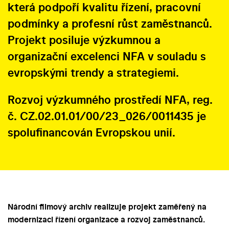
která podpoří kvalitu řízení, pracovní
podmínky a profesní růst zaměstnanců.
Projekt posiluje výzkumnou a
organizační excelenci NFA v souladu s
evropskými trendy a strategiemi.
Rozvoj výzkumného prostředí NFA, reg.
č. CZ.02.01.01/00/23_026/0011435 je
spolufinancován Evropskou unií.
Národní filmový archiv realizuje projekt zaměřený na
modernizaci řízení organizace a rozvoj zaměstnanců.