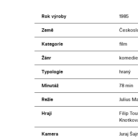
Rok výroby
1985
Země
Českosl
Kategorie
film
Žánr
komedie
Typologie
hraný
Minutáž
78 min
Režie
Julius M
Hrají
Filip To
Knotková
Kamera
Juraj Ša