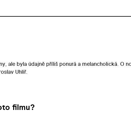
ny, ale byla údajně příliš ponurá a melancholická. O n
slav Uhlíř.
to filmu?