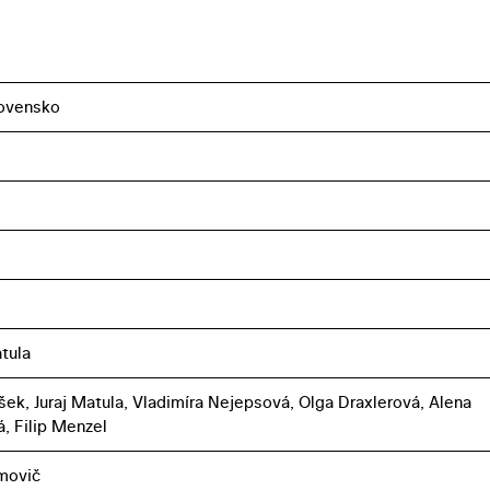
ovensko
atula
ušek, Juraj Matula, Vladimíra Nejepsová, Olga Draxlerová, Alena
, Filip Menzel
jmovič