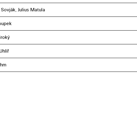
 Sovják, Julius Matula
oupek
iroký
Uhlíř
öhm