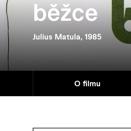
běžce
Julius Matula, 1985
O filmu