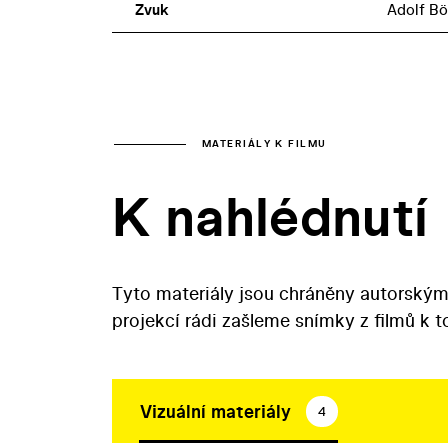
Zvuk
Adolf B
MATERIÁLY K FILMU
K nahlédnutí
Tyto materiály jsou chráněny autorským
projekcí rádi zašleme snímky z filmů k 
Vizuální materiály
4