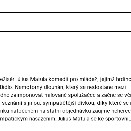
u
ežisér Július Matula komedii pro mládež, jejímž hrdino
ý Bidlo. Nemotorný dlouhán, který se nedostane mezi
hodne zaimponovat milované spolužačce a začne se v
eznámí s jinou, sympatičtější dívkou, díky které se 
 sympatickým nasazením. Július Matula se ke sportovní
oražených (1988), v němž se ovšem věnoval profesioná