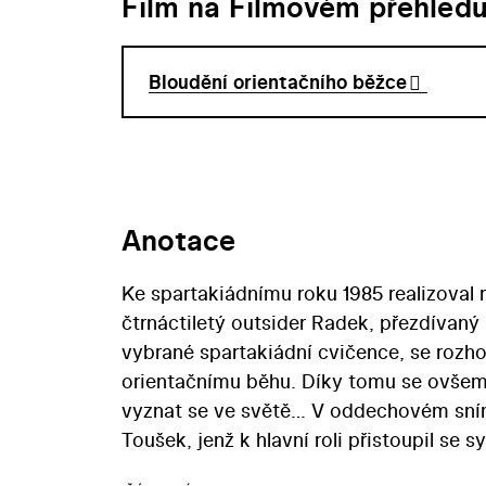
Film na Filmovém přehled
Bloudění orientačního běžce
Anotace
Ke spartakiádnímu roku 1985 realizoval r
čtrnáctiletý outsider Radek, přezdívan
vybrané spartakiádní cvičence, se roz
orientačnímu běhu. Díky tomu se ovšem s
vyznat se ve světě… V oddechovém snímku natočeném na státní objednávku zaujme neherec Filip
Toušek, jenž k hlavní roli přistoupil se
tematice vrátil ještě ve filmu Stupně p