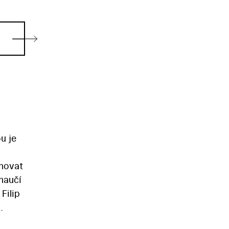
u je
ěnovat
naučí
lnímu