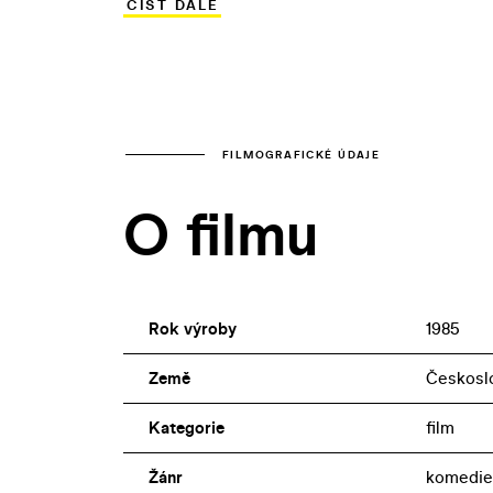
ČÍST DÁLE
pětiboji.
FILMOGRAFICKÉ ÚDAJE
O filmu
Rok výroby
1985
Země
Českosl
Kategorie
film
Žánr
komedie