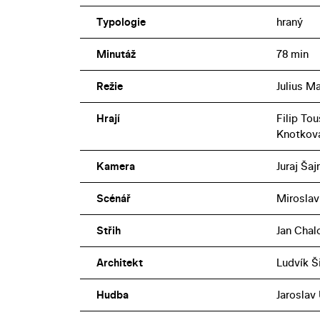
Typologie
hraný
Minutáž
78 min
Režie
Julius M
Hrají
Filip To
Knotková
Kamera
Juraj Ša
Scénář
Miroslav
Střih
Jan Chal
Architekt
Ludvík Š
Hudba
Jaroslav 