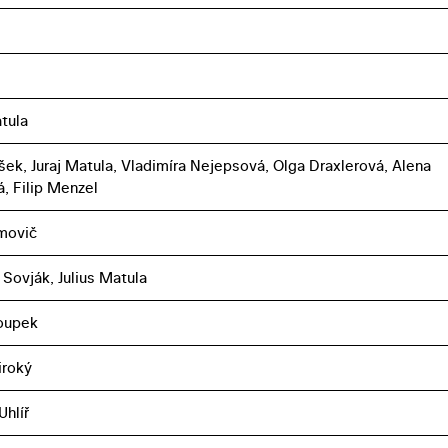
atula
ušek, Juraj Matula, Vladimíra Nejepsová, Olga Draxlerová, Alena
, Filip Menzel
jmovič
 Sovják, Julius Matula
oupek
iroký
Uhlíř