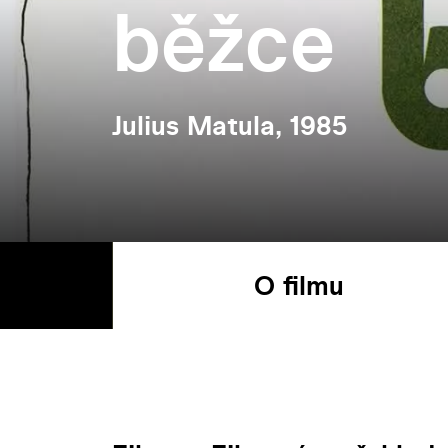
běžce
Julius Matula, 1985
O filmu