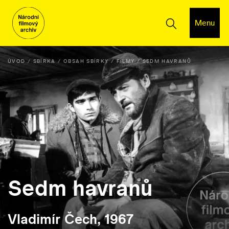
Menu
ÚVOD
SBÍRKA
OBSAH SBÍRKY
FILMY
SEDM HAVRANŮ
Sedm havranů
Vladimír Čech, 1967