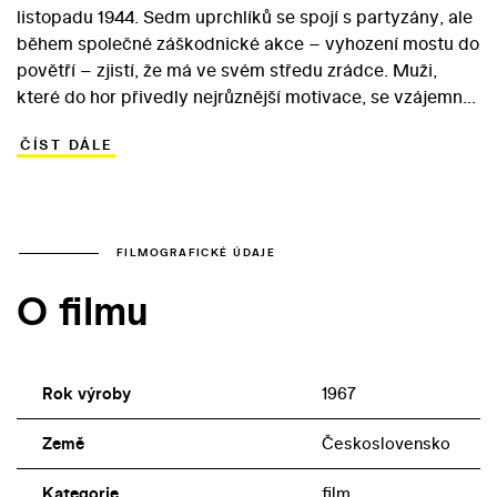
listopadu 1944. Sedm uprchlíků se spojí s partyzány, ale
během společné záškodnické akce – vyhození mostu do
povětří – zjistí, že má ve svém středu zrádce. Muži,
které do hor přivedly nejrůznější motivace, se vzájemně
podezírají a přitom bojují o život s postupujícím, po zuby
ČÍST DÁLE
ozbrojeným německým oddílem... Zkušený režisér
Vladimír Čech natočil svůj poněkud překombinovaný
válečný snímek podle scénáře Jiřího Křižana. Ten byl v
roce 1967 začínajícím autorem, který si v rámci Sedmi
havranů poprvé vyzkoušel silné, dramatické válečné
FILMOGRAFICKÉ ÚDAJE
téma odehrávající se v jeho oblíbeném, ikonickém
O filmu
prostředí – beskydských horách. V hlavních rolích
příběhu o unikavosti důvěry se objevili málo známí,
autenticky působící herci.
Rok výroby
1967
Země
Československo
Kategorie
film