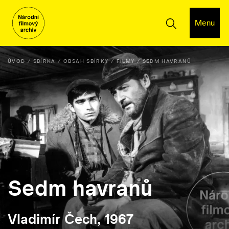
Menu
ÚVOD
SBÍRKA
OBSAH SBÍRKY
FILMY
SEDM HAVRANŮ
Sedm havranů
Vladimír Čech, 1967