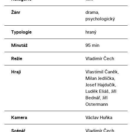
Žánr
drama,
psychologický
Typologie
hraný
Minutáž
95 min
Režie
Vladimír Čech
Hrají
Vlastimil Čaněk,
Milan Jedlička,
Josef Hajdučík,
Luděk Eliáš, Jiří
Bednář, Jiří
Ostermann
Kamera
Václav Huňka
Scénář
Vladimír Čech,