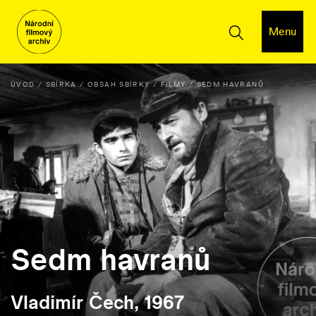
Menu
ÚVOD
SBÍRKA
OBSAH SBÍRKY
FILMY
SEDM HAVRANŮ
Sedm havranů
Vladimír Čech, 1967