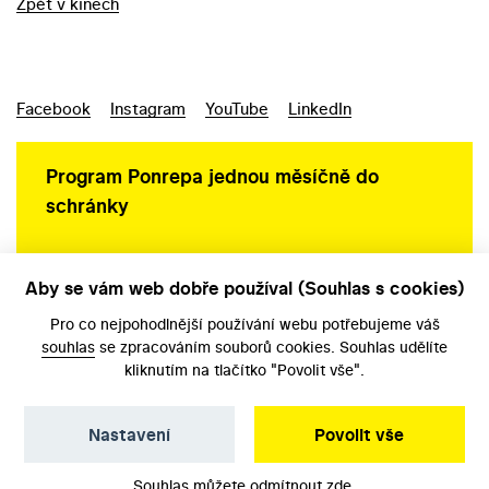
Zpět v kinech
Facebook
Instagram
YouTube
LinkedIn
Program Ponrepa jednou měsíčně do
schránky
Aby se vám web dobře používal (Souhlas s cookies)
Ochrana osobních údajů
Pro co nejpohodlnější používání webu potřebujeme váš
souhlas
se zpracováním souborů cookies. Souhlas udělíte
kliknutím na tlačítko "Povolit vše".
Nastavení
Povolit vše
©️ Národní filmový archiv, 2026
Souhlas můžete odmítnout
zde
.