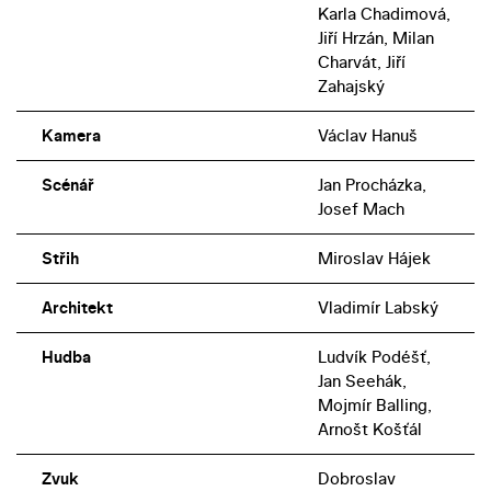
Karla Chadimová,
Jiří Hrzán, Milan
Charvát, Jiří
Zahajský
Kamera
Václav Hanuš
Scénář
Jan Procházka,
Josef Mach
Střih
Miroslav Hájek
Architekt
Vladimír Labský
Hudba
Ludvík Podéšť,
Jan Seehák,
Mojmír Balling,
Arnošt Košťál
Zvuk
Dobroslav