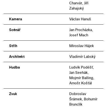
Charvát, Jiří
Zahajský
Kamera
Václav Hanuš
Scénář
Jan Procházka,
Josef Mach
Střih
Miroslav Hájek
Architekt
Vladimír Labský
Hudba
Ludvík Podéšť,
Jan Seehák,
Mojmír Balling,
Arnošt Košťál
Zvuk
Dobroslav
Šrámek, Bohumír
Brunclík