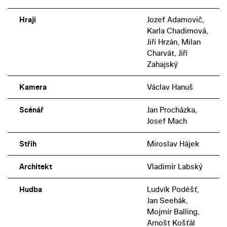
Hrají
Jozef Adamovič,
Karla Chadimová,
Jiří Hrzán, Milan
Charvát, Jiří
Zahajský
Kamera
Václav Hanuš
Scénář
Jan Procházka,
Josef Mach
Střih
Miroslav Hájek
Architekt
Vladimír Labský
Hudba
Ludvík Podéšť,
Jan Seehák,
Mojmír Balling,
Arnošt Košťál