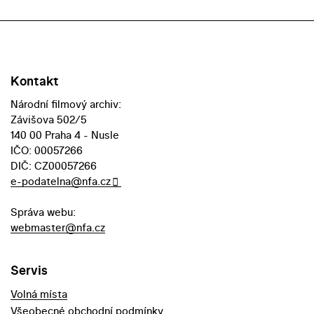
Kontakt
Národní filmový archiv:
Závišova 502/5
140 00 Praha 4 - Nusle
IČO: 00057266
DIČ: CZ00057266
e-podatelna@nfa.cz
Správa webu:
webmaster@nfa.cz
Servis
Volná místa
Všeobecné obchodní podmínky