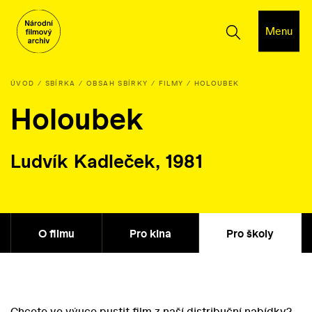
Menu
ÚVOD
SBÍRKA
OBSAH SBÍRKY
FILMY
HOLOUBEK
Holoubek
Ludvík Kadleček, 1981
O filmu
Pro kina
Pro školy
Chcete ve výuce pustit film z naší distribuční nabídky?