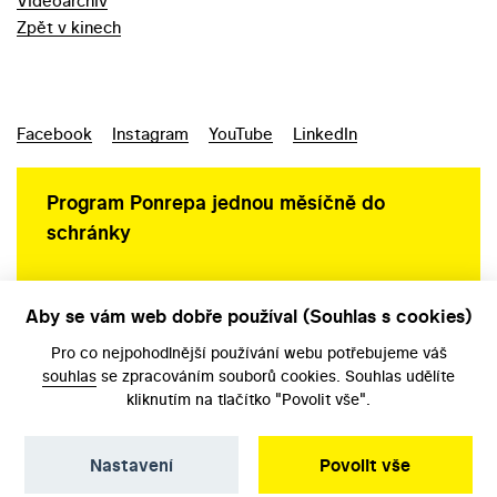
Videoarchiv
Zpět v kinech
Facebook
Instagram
YouTube
LinkedIn
Program Ponrepa jednou měsíčně do
schránky
Aby se vám web dobře používal (Souhlas s cookies)
Ochrana osobních údajů
Pro co nejpohodlnější používání webu potřebujeme váš
souhlas
se zpracováním souborů cookies. Souhlas udělíte
kliknutím na tlačítko "Povolit vše".
Nastavení
Povolit vše
©️ Národní filmový archiv, 2026