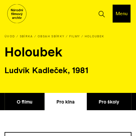
Menu
ÚVOD
SBÍRKA
OBSAH SBÍRKY
FILMY
HOLOUBEK
Holoubek
Ludvík Kadleček, 1981
O filmu
Pro kina
Pro školy