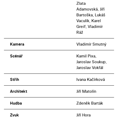
Zlata
Adamovská, Jiří
Bartoška, Lukáš
Vaculík, Karel
Greif, Vladimír
Ráž
Kamera
Vladimír Smutný
Scénář
Kamil Pixa,
Jaroslav Soukup,
Jaroslav Vokřál
Střih
Ivana Kačírková
Architekt
Jiří Matolín
Hudba
Zdeněk Barták
Zvuk
Jiří Hora