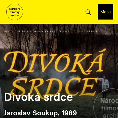
Menu
ÚVOD
SBÍRKA
OBSAH SBÍRKY
FILMY
DIVOKÁ SRDCE
Divoká srdce
Jaroslav Soukup, 1989