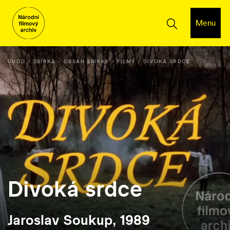
Menu
ÚVOD
SBÍRKA
OBSAH SBÍRKY
FILMY
DIVOKÁ SRDCE
Divoká srdce
Jaroslav Soukup, 1989