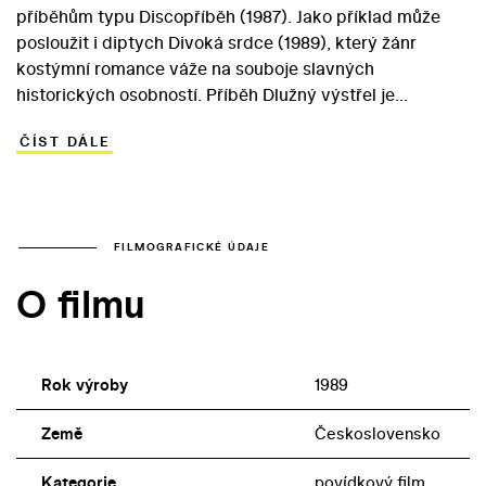
příběhům typu Discopříběh (1987). Jako příklad může
posloužit i diptych Divoká srdce (1989), který žánr
kostýmní romance váže na souboje slavných
historických osobností. Příběh Dlužný výstřel je
inspirovaný stejnojmennou povídkou ruského básníka
ČÍST DÁLE
Puškina. Tu žárlivý básník (Marek Vašut) napsal v
očekávání svého osudového souboje s baronem
d'Anthés. V samotné povídce vystupuje hrabě Silvio (Jiří
Bartoška), který se nakonec slituje nad svým sokem v
lásce – poručíkem Orlovem (Lukáš Vaculík). V lehčeji
FILMOGRAFICKÉ ÚDAJE
podaném příběhu nazvaném Divoký páv se zestárlý
O filmu
italský dobrodruh Casanova (Boris Rösner) vrací ve
vzpomínkách ke své svůdcovské minulosti – také k
souboji, který měl před dvaceti lety ve Varšavě s
polským maršálkem Branickým (Jan Vávra).
Rok výroby
1989
Země
Československo
Kategorie
povídkový film