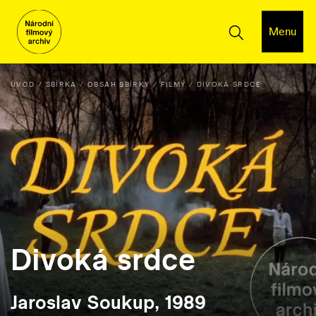
Menu
ÚVOD
SBÍRKA
OBSAH SBÍRKY
FILMY
DIVOKÁ SRDCE
Divoká srdce
Jaroslav Soukup, 1989