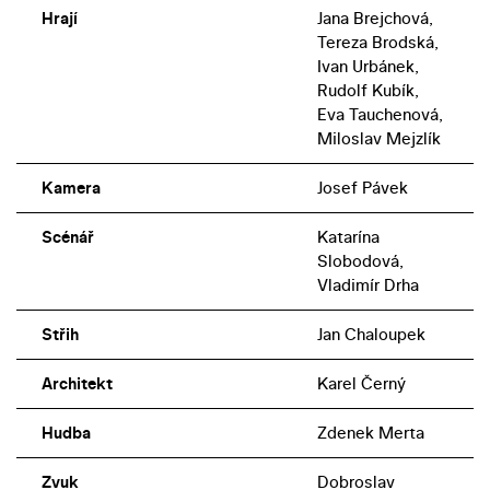
Hrají
Jana Brejchová,
Tereza Brodská,
Ivan Urbánek,
Rudolf Kubík,
Eva Tauchenová,
Miloslav Mejzlík
Kamera
Josef Pávek
Scénář
Katarína
Slobodová,
Vladimír Drha
Střih
Jan Chaloupek
Architekt
Karel Černý
Hudba
Zdenek Merta
Zvuk
Dobroslav