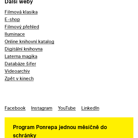
Další weby
Filmová klasika
E-shop
Filmový přehled
Iluminace
Online knihovní katalog
Digitální knihovna
Laterna magika
Databáze šifer
Videoarchiv
Zpět v kinech
Facebook
Instagram
YouTube
LinkedIn
Program Ponrepa jednou měsíčně do
schránky