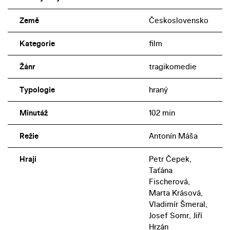
Země
Československo
Kategorie
film
Žánr
tragikomedie
Typologie
hraný
Minutáž
102 min
Režie
Antonín Máša
Hrají
Petr Čepek,
Taťána
Fischerová,
Marta Krásová,
Vladimír Šmeral,
Josef Somr, Jiří
Hrzán