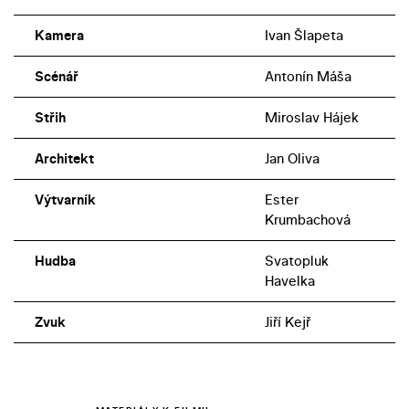
Kamera
Ivan Šlapeta
Scénář
Antonín Máša
Střih
Miroslav Hájek
Architekt
Jan Oliva
Výtvarník
Ester
Krumbachová
Hudba
Svatopluk
Havelka
Zvuk
Jiří Kejř