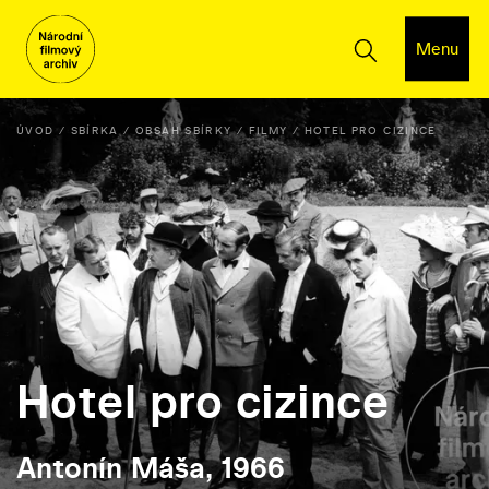
Menu
ÚVOD
SBÍRKA
OBSAH SBÍRKY
FILMY
HOTEL PRO CIZINCE
Hotel pro cizince
Antonín Máša, 1966