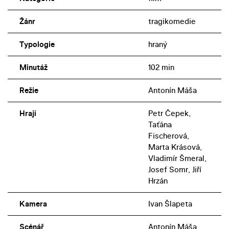
Žánr
tragikomedie
Typologie
hraný
Minutáž
102 min
Režie
Antonín Máša
Hrají
Petr Čepek,
Taťána
Fischerová,
Marta Krásová,
Vladimír Šmeral,
Josef Somr, Jiří
Hrzán
Kamera
Ivan Šlapeta
Scénář
Antonín Máša