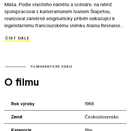
Máša. Podle vlastního námětu a scénáře, na němž
spolupracoval s kameramanem Ivanem Šlapetou,
realizoval záměrně enigmatický příběh odkazující k
legendárnímu francouzskému snímku Alaina Resnaise
Loni v Marienbadu (1961). Také příběh mladého básníka
ČÍST DÁLE
Petra Hudce (Petr Čepek) zpochybňuje možnost
racionálního a definitivního poznání okolního světa.
Hudec se v matoucím mikrosvětě titulního hotelu
pokouší najít – a rozeznat – čistou lásku, nachází však
jen odcizení a smrt. Stylová secesní hříčka, jež
FILMOGRAFICKÉ ÚDAJE
konvenuje i s dílem Franze Kafky, představuje v rámci
O filmu
domácí kinematografie nezvyklý experiment. Vyděluje
se také z Mášovy režisérské filmografie, orientované
zpravidla konkrétnějším, psychologickým či sociálním
směrem.
Rok výroby
1966
Země
Československo
Kategorie
film