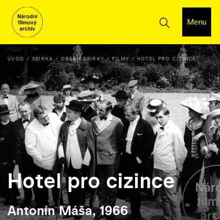
Menu
ÚVOD
SBÍRKA
OBSAH SBÍRKY
FILMY
HOTEL PRO CIZINCE
Hotel pro cizince
Antonín Máša, 1966