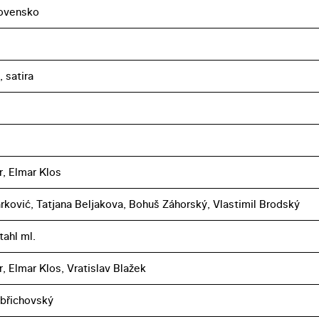
ovensko
 satira
r, Elmar Klos
ković, Tatjana Beljakova, Bohuš Záhorský, Vlastimil Brodský
tahl ml.
, Elmar Klos, Vratislav Blažek
břichovský