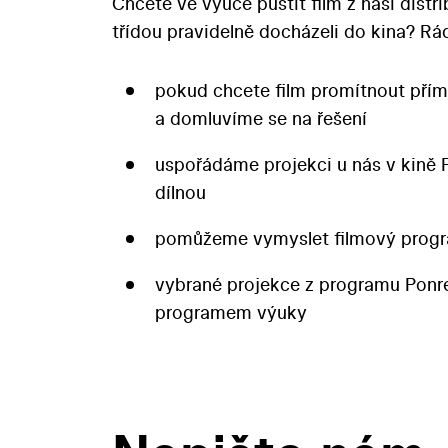
Chcete ve výuce pustit film z naší distr
třídou pravidelně docházeli do kina? 
pokud chcete film promítnout přím
a domluvíme se na řešení
uspořádáme projekci u nás v kině 
dílnou
pomůžeme vymyslet filmový progr
vybrané projekce z programu Pon
programem výuky