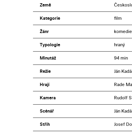
Země
Českosl
Kategorie
film
Žánr
komedie,
Typologie
hraný
Minutáž
94 min
Režie
Ján Kadá
Hrají
Rade Mar
Kamera
Rudolf S
Scénář
Ján Kadár
Střih
Josef Do