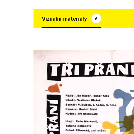
Vizuální materiály
6