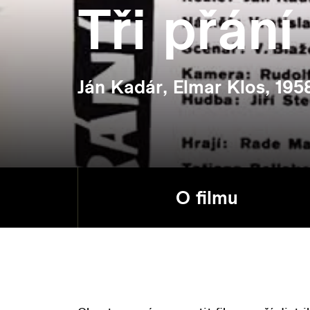
Tři přání
Ján Kadár, Elmar Klos, 195
O filmu