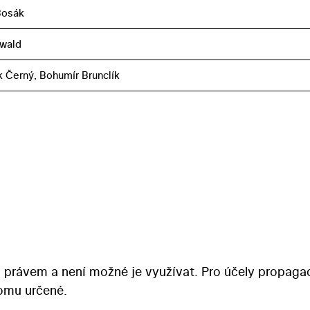
Bosák
nwald
k Černý, Bohumír Brunclík
 právem a není možné je využívat. Pro účely propaga
tomu určené.