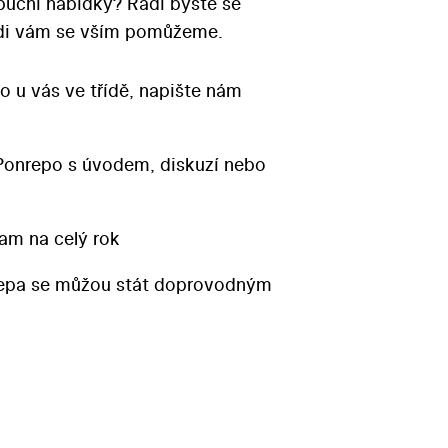
ibuční nabídky? Rádi byste se
Rádi vám se vším pomůžeme.
o u vás ve třídě, napište nám
Ponrepo s úvodem, diskuzí nebo
am na celý rok
repa se můžou stát doprovodným