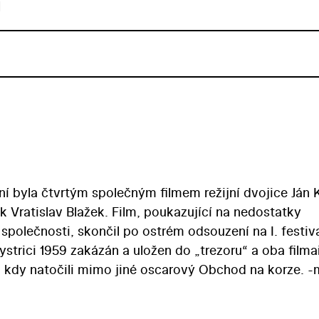
u
ní byla čtvrtým společným filmem režijní dvojice Ján 
k Vratislav Blažek. Film, poukazující na nedostatky
společnosti, skončil po ostrém odsouzení na I. festiv
strici 1959 zakázán a uložen do „trezoru“ a oba filmař
ch, kdy natočili mimo jiné oscarový Obchod na korze. -