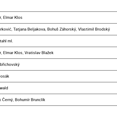
r, Elmar Klos
ković, Tatjana Beljakova, Bohuš Záhorský, Vlastimil Brodský
tahl ml.
, Elmar Klos, Vratislav Blažek
břichovský
Bosák
nwald
k Černý, Bohumír Brunclík