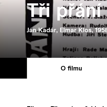
Tři přání
Ján Kadár, Elmar Klos, 195
O filmu