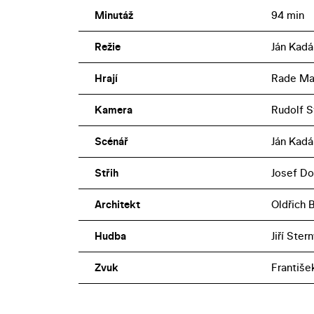
Minutáž
94 min
Režie
Ján Kadá
Hrají
Rade Mar
Kamera
Rudolf S
Scénář
Ján Kadár
Střih
Josef Do
Architekt
Oldřich 
Hudba
Jiří Ster
Zvuk
Františe