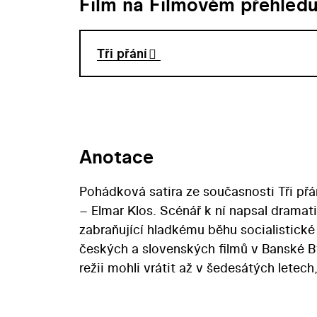
Film na Filmovém přehled
Tři přání
Anotace
Pohádková satira ze současnosti Tři přá
– Elmar Klos. Scénář k ní napsal dramati
zabraňující hladkému běhu socialistické 
českých a slovenských filmů v Banské By
režii mohli vrátit až v šedesátých lete