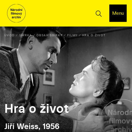
Menu
ÚVOD
SBÍRKA
OBSAH SBÍRKY
FILMY
HRA O ŽIVOT
Hra o život
Jiří Weiss, 1956