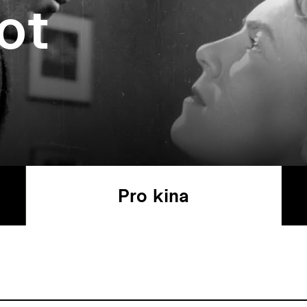
ot
Pro kina