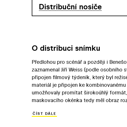
Distribuční nosiče
O distribuci snímku
Předlohou pro scénář a později i Beneš
zaznamenal Jiří Weiss (podle osobního sv
připojen filmový týdeník, který byl re
materiál je připojen ke kombinovanému 
umožňovaly promítat širokoúhlý formát
maskovacího okénka tedy měl obraz rozší
již při natáčení počítáno s kompozicí o
ČÍST DÁLE
promítání.