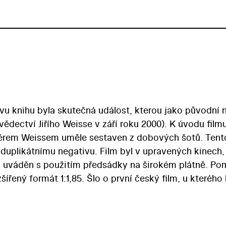
ovu knihu byla skutečná událost, kterou jako původní
ědectví Jiřího Weisse v září roku 2000). K úvodu filmu
žisérem Weissem uměle sestaven z dobových šotů. Tent
duplikátnímu negativu. Film byl v upravených kinech,
, uváděn s použitím předsádky na širokém plátně. P
řený formát 1:1,85. Šlo o první český film, u kterého
brazu tak, aby nebyla narušena ani tímto způsobem