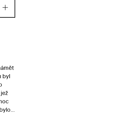
 námět
 byl
o
 jež
omoc
 bylo