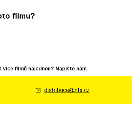
to filmu?
 více filmů najednou? Napište nám.
distribuce@nfa.cz