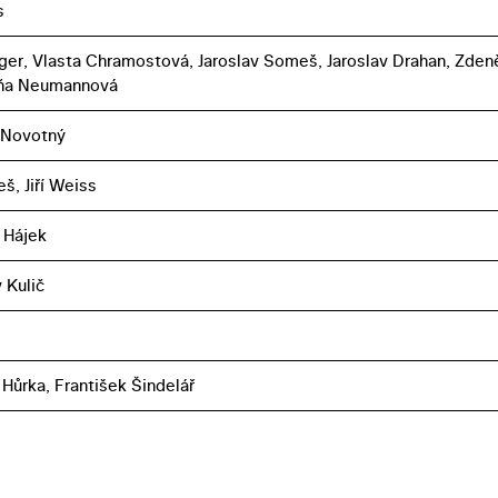
s
ger, Vlasta Chramostová, Jaroslav Someš, Jaroslav Drahan, Zden
oňa Neumannová
 Novotný
eš, Jiří Weiss
 Hájek
 Kulič
 Hůrka, František Šindelář