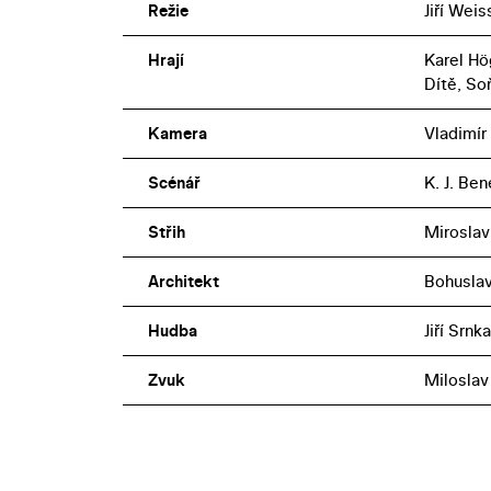
Režie
Jiří Weis
Hrají
Karel Hö
Dítě, S
Kamera
Vladimír
Scénář
K. J. Ben
Střih
Miroslav
Architekt
Bohuslav
Hudba
Jiří Srnka
Zvuk
Miloslav